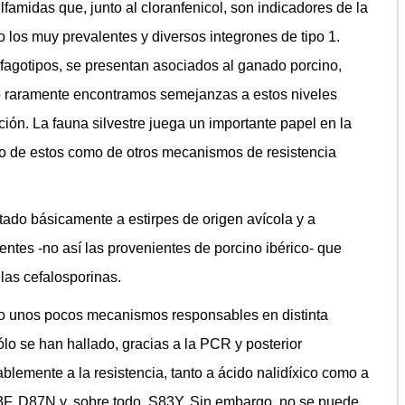
sulfamidas que, junto al cloranfenicol, son indicadores de la
los muy prevalentes y diversos integrones de tipo 1.
y fagotipos, se presentan asociados al ganado porcino,
ro raramente encontramos semejanzas a estos niveles
ión. La fauna silvestre juega un importante papel en la
to de estos como de otros mecanismos de resistencia
tado básicamente a estirpes de origen avícola y a
ntes -no así las provenientes de porcino ibérico- que
las cefalosporinas.
 unos pocos mecanismos responsables en distinta
ólo se han hallado, gracias a la PCR y posterior
blemente a la resistencia, tanto a ácido nalidíxico como a
F, D87N y, sobre todo, S83Y. Sin embargo, no se puede