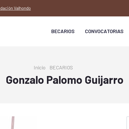
dación Valhondo
Main
Navigation
BECARIOS
CONVOCATORIAS
Sobrescribir
Inicio
-
BECARIOS
-
portfolio
enlaces
Gonzalo Palomo Guijarro
de
ayuda
a
la
navegación