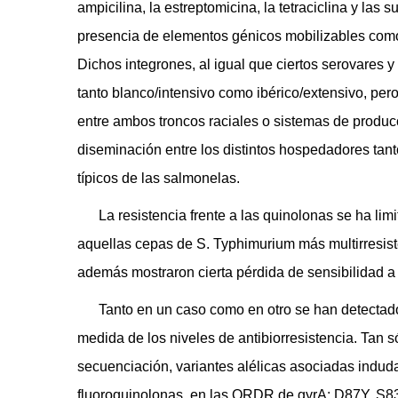
ampicilina, la estreptomicina, la tetraciclina y las 
presencia de elementos génicos mobilizables como 
Dichos integrones, al igual que ciertos serovares 
tanto blanco/intensivo como ibérico/extensivo, pe
entre ambos troncos raciales o sistemas de producc
diseminación entre los distintos hospedadores tan
típicos de las salmonelas.
La resistencia frente a las quinolonas se ha limi
aquellas cepas de S. Typhimurium más multirresiste
además mostraron cierta pérdida de sensibilidad a 
Tanto en un caso como en otro se han detectado
medida de los niveles de antibiorresistencia. Tan s
secuenciación, variantes alélicas asociadas induda
fluoroquinolonas, en las QRDR de gyrA: D87Y, S83