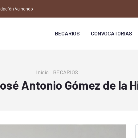
dación Valhondo
Main
Navigation
BECARIOS
CONVOCATORIAS
Sobrescribir
Inicio
-
BECARIOS
-
portfolio
enlaces
osé Antonio Gómez de la H
de
ayuda
a
la
navegación