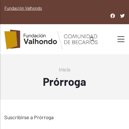
Pasar
Fundación Valhondo
al
contenido
principal
Sobrescribir
Inicio
enlaces
Prórroga
de
ayuda
a
la
navegación
Suscribirse a Prórroga