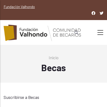
Pasar
Fundación Valhondo
al
contenido
principal
Sobrescribir
Inicio
enlaces
Becas
de
ayuda
a
la
navegación
Suscribirse a Becas