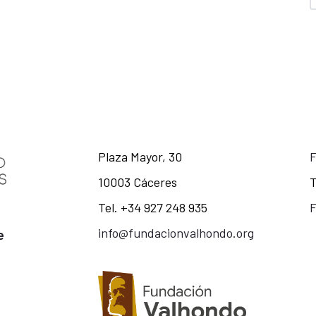
Plaza Mayor, 30
10003 Cáceres
T
Tel. +34 927 248 935
F
info@fundacionvalhondo.org
e