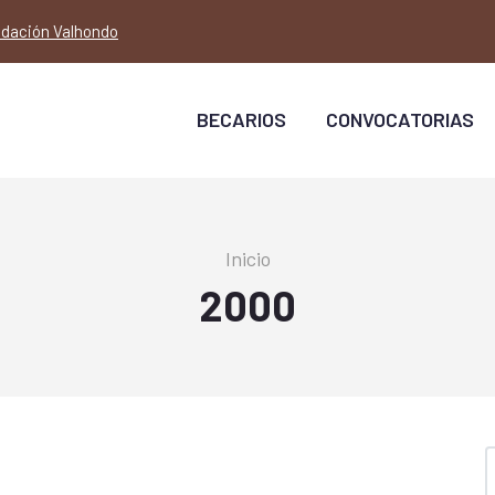
dación Valhondo
Main
Navigation
BECARIOS
CONVOCATORIAS
Sobrescribir
Inicio
enlaces
2000
de
ayuda
a
la
navegación